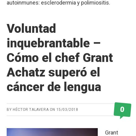
autoinmunes: esclerodermia y polimiositis.
Voluntad
inquebrantable –
Cómo el chef Grant
Achatz superó el
cáncer de lengua
0
BY
HÉCTOR TALAVERA
ON
15/03/2018
Grant