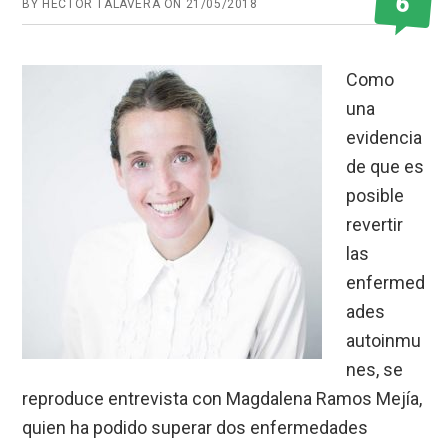
6
BY
HÉCTOR TALAVERA
ON
21/05/2018
Como
una
evidencia
de que es
posible
revertir
las
enfermed
ades
autoinmu
nes, se
reproduce entrevista con Magdalena Ramos Mejía,
quien ha podido superar dos enfermedades