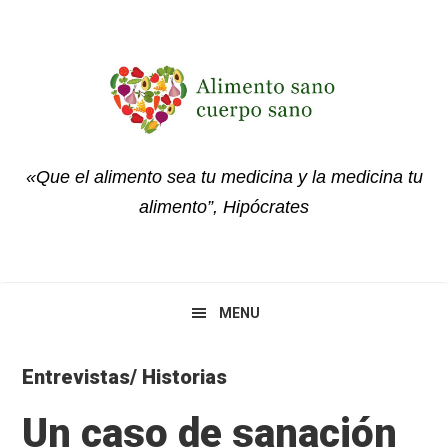
Skip
Skip
Skip
to
to
to
primary
main
primary
navigation
content
sidebar
«Que el alimento sea tu medicina y la medicina tu
alimento”, Hipócrates
MENU
Entrevistas/ Historias
Un caso de sanación