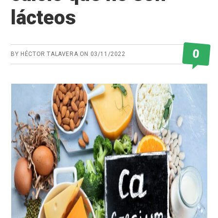
lácteos
0
BY
HÉCTOR TALAVERA
ON
03/11/2022