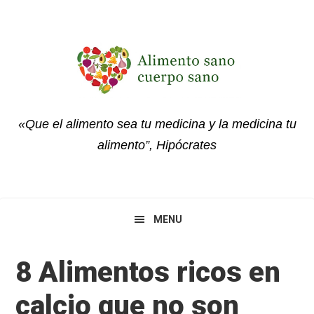
Skip
Skip
Skip
to
to
to
primary
main
primary
navigation
content
sidebar
«Que el alimento sea tu medicina y la medicina tu
alimento”, Hipócrates
MENU
8 Alimentos ricos en
calcio que no son