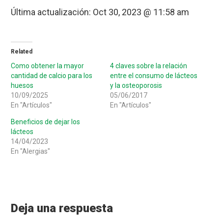
Última actualización:
Oct 30, 2023 @ 11:58 am
Related
Como obtener la mayor
4 claves sobre la relación
cantidad de calcio para los
entre el consumo de lácteos
huesos
y la osteoporosis
10/09/2025
05/06/2017
En "Artículos"
En "Artículos"
Beneficios de dejar los
lácteos
14/04/2023
En "Alergias"
Reader
Interactions
Deja una respuesta