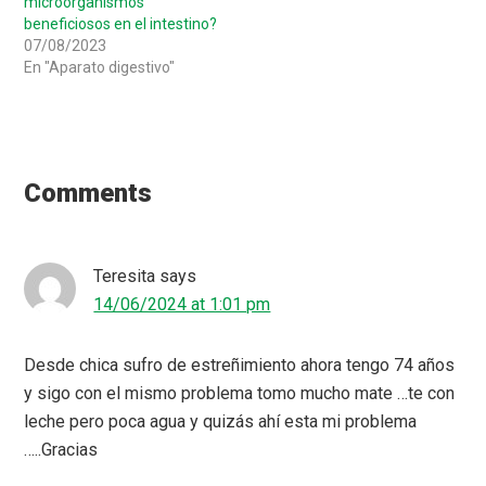
microorganismos
beneficiosos en el intestino?
07/08/2023
En "Aparato digestivo"
Reader
Interactions
Comments
Teresita
says
14/06/2024 at 1:01 pm
Desde chica sufro de estreñimiento ahora tengo 74 años
y sigo con el mismo problema tomo mucho mate …te con
leche pero poca agua y quizás ahí esta mi problema
…..Gracias