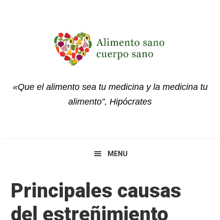
Skip
Skip
Skip
to
to
to
primary
main
primary
navigation
content
sidebar
«Que el alimento sea tu medicina y la medicina tu
alimento”, Hipócrates
MENU
Principales causas
del estreñimiento