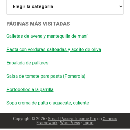
Categorías
PÁGINAS MÁS VISITADAS
Galletas de avena y mantequilla de maní
Pasta con verduras salteadas y aceite de oliva
Ensalada de pallares
Salsa de tomate para pasta (Pomarola)
Portobellos a la parrilla
Sopa crema de palta o aguacate, caliente
Copyright © 2026 ·
Smart Passive Income Pro
on
Genesis
Framework
·
WordPress
·
Log in