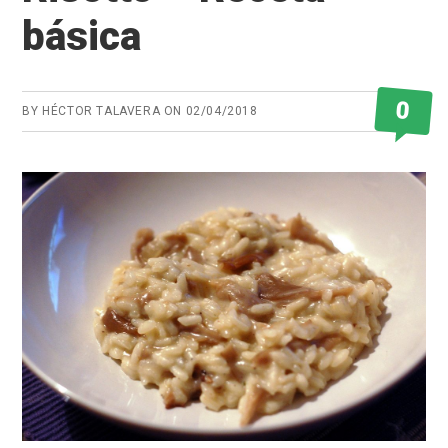
básica
0
BY
HÉCTOR TALAVERA
ON
02/04/2018