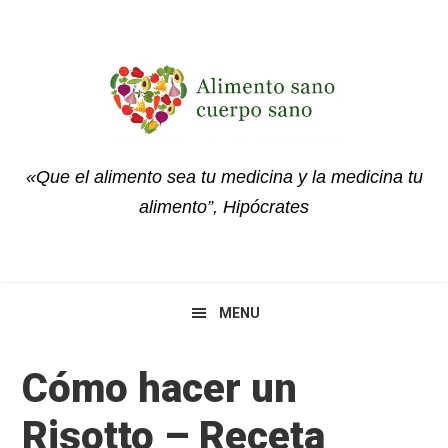
Skip
Skip
Skip
to
to
to
primary
main
primary
navigation
content
sidebar
«Que el alimento sea tu medicina y la medicina tu
alimento”, Hipócrates
MENU
Cómo hacer un
Risotto – Receta