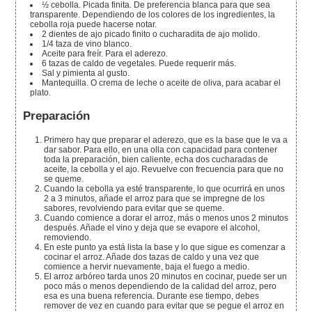
½
cebolla.
Picada finita. De preferencia blanca para que sea
transparente. Dependiendo de los colores de los ingredientes, la
cebolla roja puede hacerse notar.
2
dientes
de ajo picado finito o cucharadita de ajo molido.
1/4
taza
de vino blanco.
Aceite para freír.
Para el aderezo.
6
tazas
de caldo de vegetales.
Puede requerir más.
Sal y pimienta al gusto.
Mantequilla.
O crema de leche o aceite de oliva, para acabar el
plato.
Preparación
Primero hay que preparar el aderezo, que es la base que le va a
dar sabor. Para ello, en una olla con capacidad para contener
toda la preparación, bien caliente, echa dos cucharadas de
aceite, la cebolla y el ajo. Revuelve con frecuencia para que no
se queme.
Cuando la cebolla ya esté transparente, lo que ocurrirá en unos
2 a 3 minutos, añade el arroz para que se impregne de los
sabores, revolviendo para evitar que se queme.
Cuando comience a dorar el arroz, más o menos unos 2 minutos
después. Añade el vino y deja que se evapore el alcohol,
removiendo.
En este punto ya está lista la base y lo que sigue es comenzar a
cocinar el arroz. Añade dos tazas de caldo y una vez que
comience a hervir nuevamente, baja el fuego a medio.
El arroz arbóreo tarda unos 20 minutos en cocinar, puede ser un
poco más o menos dependiendo de la calidad del arroz, pero
esa es una buena referencia. Durante ese tiempo, debes
remover de vez en cuando para evitar que se pegue el arroz en