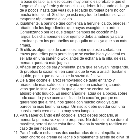
la base de la olla, si eso ocurre muy pronto es probable que el
fuego esté muy fuerte y de ser el caso, debes ir bajando el fuego
de a pocos, hasta que veas que el caldo burbujea pero no con
mucha intensidad. Si el fuego está muy fuerte también se va a
evaporar rápidamente el caldo.
Igualmente, a partir de que comienza a hervir el caldo, puedes ir
añadiendo los ingredientes que hayas escogido, en orden.
Comenzando por los que tengan tiempos de cocción más
largos. Los champiñones por ejemplo debe añadirse ya para
terminar, pero los portobellos un poquito antes, ya que son más
firmes.
Si utilizas algún tipo de carne, es mejor que esté cortada en
trozos pequeños para permitir que se cocine bien y lo ideal es
sellarla en una sartén o wok, antes de echarla a la olla, de esa
menara quedará más jugosa.
Añade un poco de sal y pimienta, para que se vayan integrando.
Si pruebas la sazón ten en cuenta que le vas a añadir bastante
líquido, por lo que no va a ser la sazón definitiva.
Deja que cocine el arroz removiendo de tanto en tanto y
añadiendo más caldo con la ayuda de un cucharón, cuando
veas que le falta. A medida que el arroz se cocina, va
absorbiendo líquido. Es mejor añadir el agua de a pocos, sobre
todo cuando ya se acerca el final de la cocción, porque no
queremos que al final nos quede con mucho caldo ya que
parecería mas bien una sopa. Un risotto debe quedar con una
consistencia cremosa, no muy seco tampoco.
Para saber cuándo está cocido el arroz debes probarlo, al
menos la primera vez que lo prepares. No debe sentirse duro al
masticar, pero si debe estar firme. Prueba la sazón y rectifica en
caso de ser necesario.
Para finalizar echa unas dos cucharadas de mantequilla, un
buen chorro de crema de leche o simplemente aceite de oliva, si