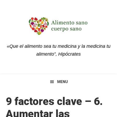
Skip
Skip
Skip
to
to
to
primary
main
primary
navigation
content
sidebar
«Que el alimento sea tu medicina y la medicina tu
alimento”, Hipócrates
MENU
9 factores clave – 6.
Aumentar las