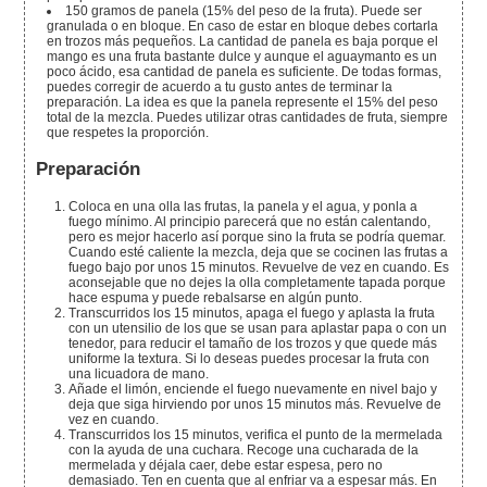
150
gramos
de panela (15% del peso de la fruta).
Puede ser
granulada o en bloque. En caso de estar en bloque debes cortarla
en trozos más pequeños. La cantidad de panela es baja porque el
mango es una fruta bastante dulce y aunque el aguaymanto es un
poco ácido, esa cantidad de panela es suficiente. De todas formas,
puedes corregir de acuerdo a tu gusto antes de terminar la
preparación. La idea es que la panela represente el 15% del peso
total de la mezcla. Puedes utilizar otras cantidades de fruta, siempre
que respetes la proporción.
Preparación
Coloca en una olla las frutas, la panela y el agua, y ponla a
fuego mínimo. Al principio parecerá que no están calentando,
pero es mejor hacerlo así porque sino la fruta se podría quemar.
Cuando esté caliente la mezcla, deja que se cocinen las frutas a
fuego bajo por unos 15 minutos. Revuelve de vez en cuando. Es
aconsejable que no dejes la olla completamente tapada porque
hace espuma y puede rebalsarse en algún punto.
Transcurridos los 15 minutos, apaga el fuego y aplasta la fruta
con un utensilio de los que se usan para aplastar papa o con un
tenedor, para reducir el tamaño de los trozos y que quede más
uniforme la textura. Si lo deseas puedes procesar la fruta con
una licuadora de mano.
Añade el limón, enciende el fuego nuevamente en nivel bajo y
deja que siga hirviendo por unos 15 minutos más. Revuelve de
vez en cuando.
Transcurridos los 15 minutos, verifica el punto de la mermelada
con la ayuda de una cuchara. Recoge una cucharada de la
mermelada y déjala caer, debe estar espesa, pero no
demasiado. Ten en cuenta que al enfriar va a espesar más. En