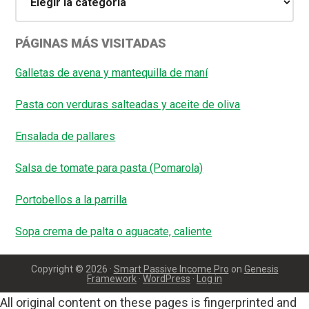
PÁGINAS MÁS VISITADAS
Galletas de avena y mantequilla de maní
Pasta con verduras salteadas y aceite de oliva
Ensalada de pallares
Salsa de tomate para pasta (Pomarola)
Portobellos a la parrilla
Sopa crema de palta o aguacate, caliente
Copyright © 2026 ·
Smart Passive Income Pro
on
Genesis
Framework
·
WordPress
·
Log in
All original content on these pages is fingerprinted and