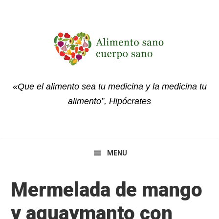
Skip
Skip
Skip
to
to
to
primary
main
primary
navigation
content
sidebar
«Que el alimento sea tu medicina y la medicina tu
alimento”, Hipócrates
MENU
Mermelada de mango
y aguaymanto con