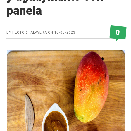
panela
0
BY
HÉCTOR TALAVERA
ON
10/05/2023