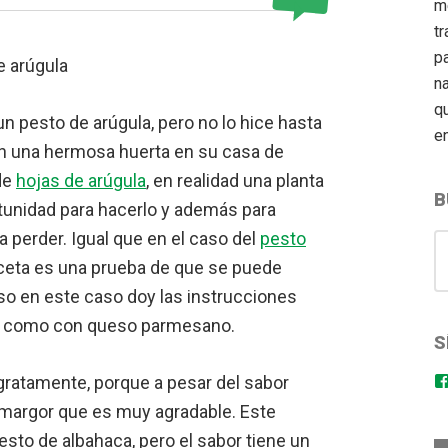
m
tr
pa
n
q
un pesto de arúgula, pero no lo hice hasta
e
n una hermosa huerta en su casa de
de
hojas de arúgula
, en realidad una planta
B
tunidad para hacerlo y además para
a perder. Igual que en el caso del
pesto
S
eceta es una prueba de que se puede
for
uso en este caso doy las instrucciones
na como con queso parmesano.
S
gratamente, porque a pesar del sabor
 amargor que es muy agradable. Este
sto de albahaca, pero el sabor tiene un