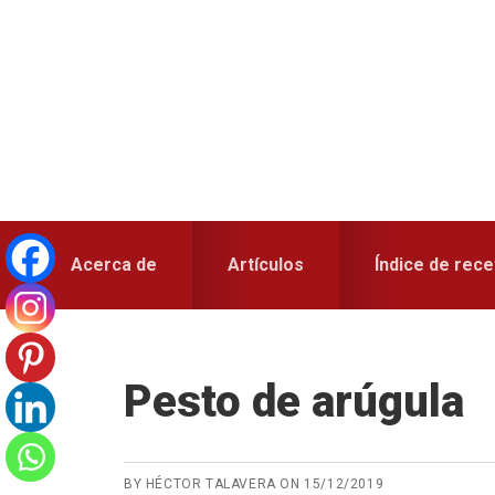
Skip
Skip
Skip
to
to
to
primary
main
primary
navigation
content
sidebar
Acerca de
Artículos
Índice de rece
Pesto de arúgula
BY
HÉCTOR TALAVERA
ON
15/12/2019