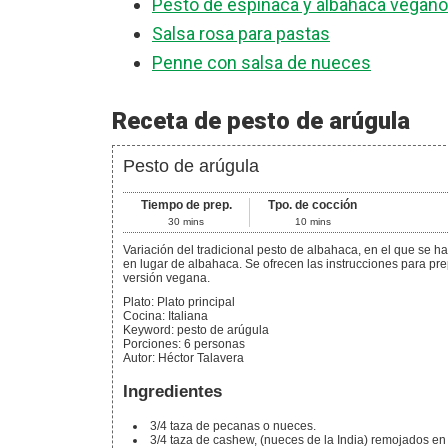
Pesto de espinaca y albahaca vegano
Salsa rosa para pastas
Penne con salsa de nueces
Receta de pesto de arúgula
Pesto de arúgula
Tiempo de prep.
Tpo. de cocción
30
mins
10
mins
Variación del tradicional pesto de albahaca, en el que se ha
en lugar de albahaca. Se ofrecen las instrucciones para pr
versión vegana.
Plato:
Plato principal
Cocina:
Italiana
Keyword:
pesto de arúgula
Porciones
:
6
personas
Autor
:
Héctor Talavera
Ingredientes
3/4
taza
de pecanas o nueces.
3/4
taza
de cashew,
(nueces de la India) remojados en