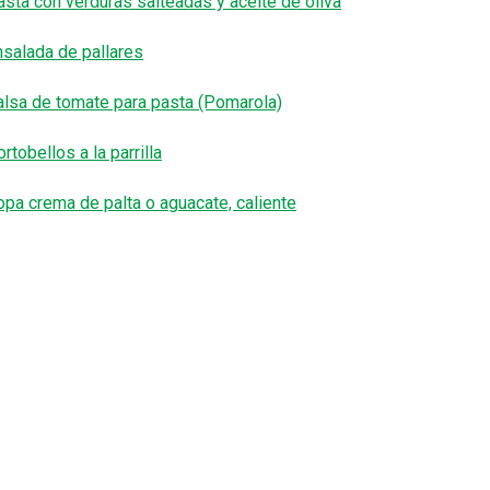
asta con verduras salteadas y aceite de oliva
nsalada de pallares
alsa de tomate para pasta (Pomarola)
rtobellos a la parrilla
opa crema de palta o aguacate, caliente