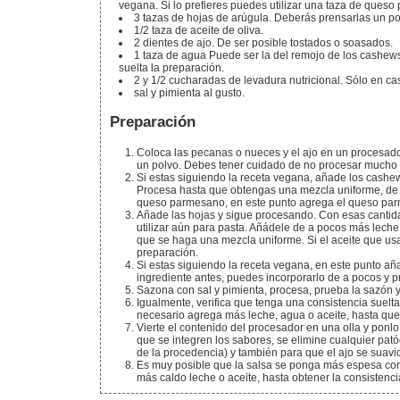
vegana. Si lo prefieres puedes utilizar una taza de queso
3
tazas
de hojas de arúgula.
Deberás prensarlas un po
1/2
taza
de aceite de oliva.
2
dientes de ajo.
De ser posible tostados o soasados.
1
taza
de agua
Puede ser la del remojo de los cashews
suelta la preparación.
2 y 1/2
cucharadas
de levadura nutricional.
Sólo en ca
sal y pimienta al gusto.
Preparación
Coloca las pecanas o nueces y el ajo en un procesad
un polvo. Debes tener cuidado de no procesar mucho
Si estas siguiendo la receta vegana, añade los cashews
Procesa hasta que obtengas una mezcla uniforme, de se
queso parmesano, en este punto agrega el queso par
Añade las hojas y sigue procesando. Con esas cantid
utilizar aún para pasta. Añádele de a pocos más leche
que se haga una mezcla uniforme. Si el aceite que usa
preparación.
Si estas siguiendo la receta vegana, en este punto aña
ingrediente antes, puedes incorporarlo de a pocos y p
Sazona con sal y pimienta, procesa, prueba la sazón y
Igualmente, verifica que tenga una consistencia suelt
necesario agrega más leche, agua o aceite, hasta que
Vierte el contenido del procesador en una olla y ponlo a calentar a fuego bajo, por unos minutos. La idea es
que se integren los sabores, se elimine cualquier p
de la procedencia) y también para que el ajo se suavic
Es muy posible que la salsa se ponga más espesa con
más caldo leche o aceite, hasta obtener la consisten