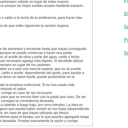
P
 parmesano rallado en lugar de estas nueces.
co porque las hojas sueltas ocupan bastante espacio.
E
 o caldo o la leche de tu preferencia, para hacer más
so de que estés siguiendo la versión vegana.
S
Po
or de alimentos y enciende hasta que hayas conseguido
S
 porque se puede comenzar a hacer una pasta.
, el aceite de oliva y parte del agua, caldo o leche.
r necesario agrega más líquido. Si decidiste utilizar
mesano en lugar de los cashews.
ades va a salir una mezcla espesa, que no se puede
, caldo o aceite, dependiendo del gusto, para ayudar a
s tiene un sabor fuerte, puede predominar en la
de la levadura nutricional. Si no has usado este
robando el sabor.
 corrige en caso de ser necesario.
a para que se mezcle bien con la pasta que uses. De ser
 consigas la consistencia deseada.
atógeno que pueda haber venido en las hojas (dependiendo
e, en caso de que hayas utilizado ajo fresco.
forme pasa el tiempo, por lo que puedes agregarle luego
cia deseada. Prueba nuevamente la sazón y corrige.