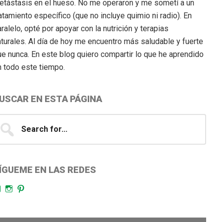
etástasis en el hueso. No me operaron y me sometí a un
atamiento específico (que no incluye quimio ni radio). En
ralelo, opté por apoyar con la nutrición y terapias
aturales. Al día de hoy me encuentro más saludable y fuerte
ue nunca. En este blog quiero compartir lo que he aprendido
n todo este tiempo.
USCAR EN ESTA PÁGINA
earch
...
ÍGUEME EN LAS REDES
Facebook
Instagram
Pinterest