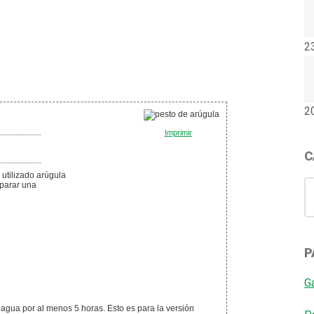
2
2
Imprimir
C
 utilizado arúgula
C
eparar una
P
G
 agua por al menos 5 horas. Esto es para la versión