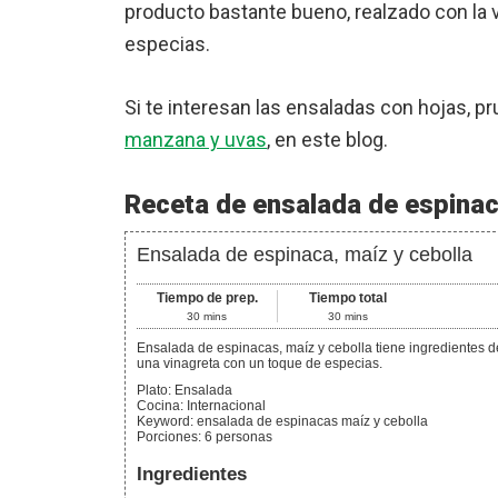
producto bastante bueno, realzado con la v
especias.
Si te interesan las ensaladas con hojas, p
manzana y uvas
, en este blog.
Receta de ensalada de espinac
Ensalada de espinaca, maíz y cebolla
Tiempo de prep.
Tiempo total
30
mins
30
mins
Ensalada de espinacas, maíz y cebolla tiene ingredientes de distintos colores, que aportan diferentes nutrientes y
una vinagreta con un toque de especias.
Plato:
Ensalada
Cocina:
Internacional
Keyword:
ensalada de espinacas maíz y cebolla
Porciones
:
6
personas
Ingredientes