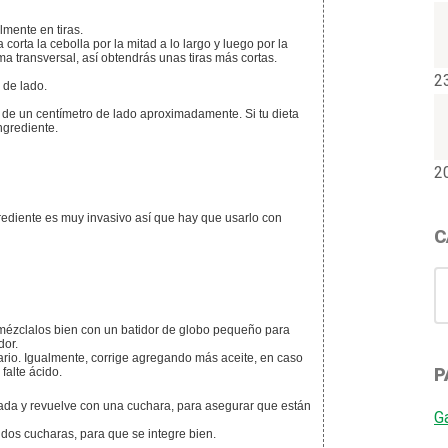
lmente en tiras.
 corta la cebolla por la mitad a lo largo y luego por la
a transversal, así obtendrás unas tiras más cortas.
2
 de lado.
 de un centímetro de lado aproximadamente. Si tu dieta
ngrediente.
2
rediente es muy invasivo así que hay que usarlo con
C
C
y mézclalos bien con un batidor de globo pequeño para
dor.
sario. Igualmente, corrige agregando más aceite, en caso
P
falte ácido.
lada y revuelve con una cuchara, para asegurar que están
G
 dos cucharas, para que se integre bien.