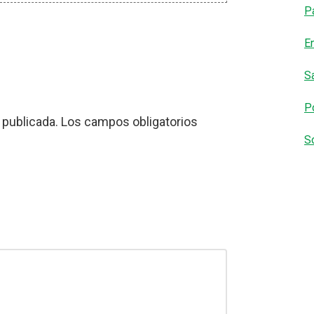
P
E
S
Po
 publicada.
Los campos obligatorios
S