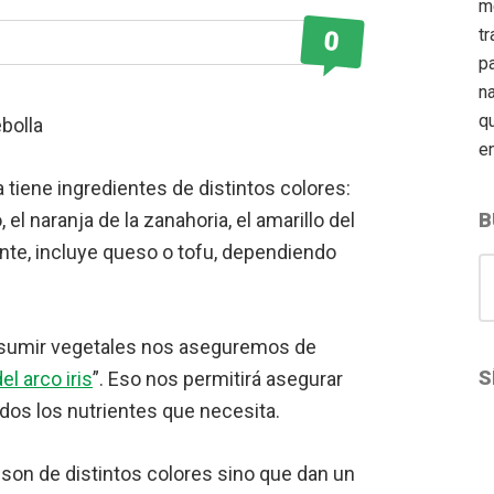
m
tr
0
pa
n
q
e
 tiene ingredientes de distintos colores:
, el naranja de la zanahoria, el amarillo del
B
ente, incluye queso o tofu, dependiendo
S
for
sumir vegetales nos aseguremos de
S
el arco iris
”. Eso nos permitirá asegurar
os los nutrientes que necesita.
F
I
Pi
 son de distintos colores sino que dan un