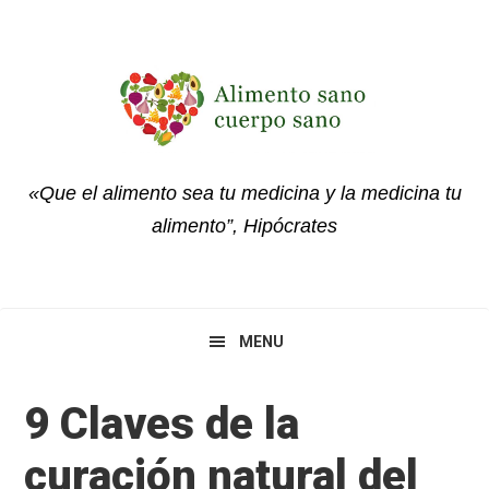
Skip
Skip
Skip
to
to
to
primary
main
primary
navigation
content
sidebar
«Que el alimento sea tu medicina y la medicina tu
alimento”, Hipócrates
MENU
9 Claves de la
curación natural del