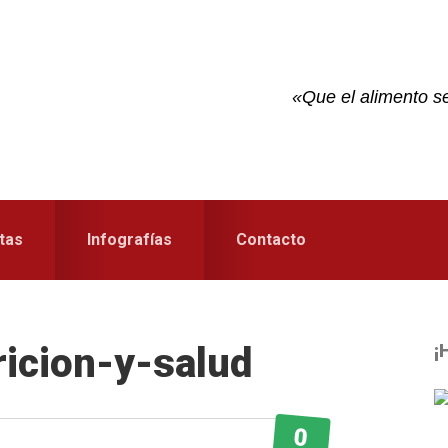
«Que el alimento se
tas
Infografías
Contacto
ricion-y-salud
¡
S
0