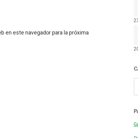
2
eb en este navegador para la próxima
2
C
C
P
G