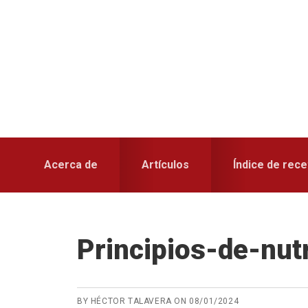
Skip
Skip
Skip
to
to
to
primary
main
primary
navigation
content
sidebar
Acerca de
Artículos
Índice de rece
Principios-de-nut
BY
HÉCTOR TALAVERA
ON
08/01/2024