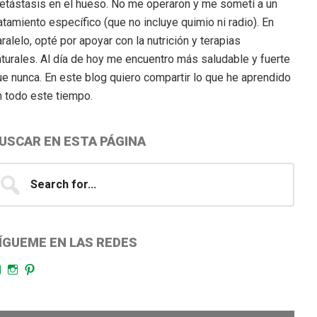
etástasis en el hueso. No me operaron y me sometí a un
atamiento específico (que no incluye quimio ni radio). En
ralelo, opté por apoyar con la nutrición y terapias
aturales. Al día de hoy me encuentro más saludable y fuerte
ue nunca. En este blog quiero compartir lo que he aprendido
n todo este tiempo.
USCAR EN ESTA PÁGINA
earch
...
ÍGUEME EN LAS REDES
Facebook
Instagram
Pinterest