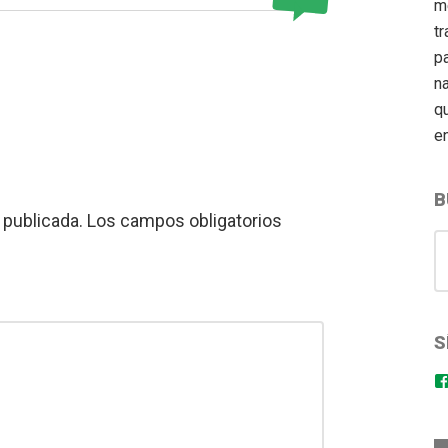
m
tr
pa
n
q
e
B
 publicada.
Los campos obligatorios
S
for
S