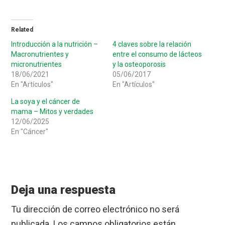
Related
Introducción a la nutrición –
4 claves sobre la relación
Macronutrientes y
entre el consumo de lácteos
micronutrientes
y la osteoporosis
18/06/2021
05/06/2017
En "Artículos"
En "Artículos"
La soya y el cáncer de
mama – Mitos y verdades
12/06/2025
En "Cáncer"
Reader
Interactions
Deja una respuesta
Tu dirección de correo electrónico no será
publicada.
Los campos obligatorios están