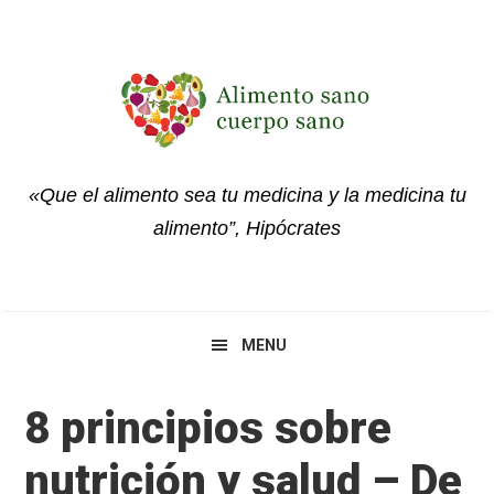
Skip
Skip
Skip
to
to
to
primary
main
primary
navigation
content
sidebar
«Que el alimento sea tu medicina y la medicina tu
alimento”, Hipócrates
MENU
8 principios sobre
nutrición y salud – De