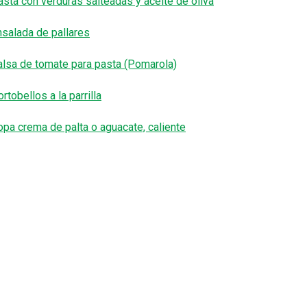
asta con verduras salteadas y aceite de oliva
nsalada de pallares
alsa de tomate para pasta (Pomarola)
rtobellos a la parrilla
opa crema de palta o aguacate, caliente