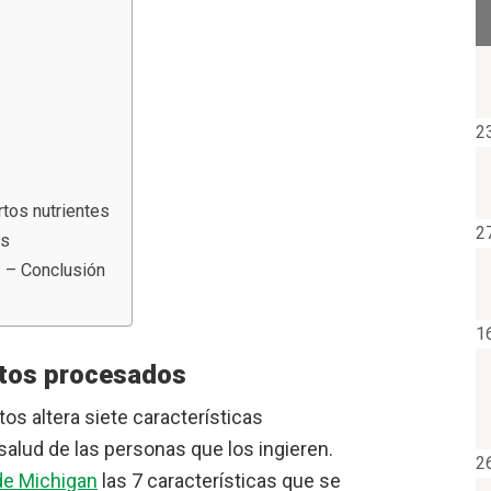
2
tos nutrientes
2
es
s – Conclusión
1
entos procesados
s altera siete características
salud de las personas que los ingieren.
2
de Michigan
las 7 características que se