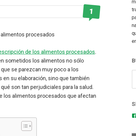
m
tr
1
pa
n
q
e
escripción de los alimentos procesados
.
en sometidos los alimentos no sólo
B
do que se parezcan muy poco a los
S
s en su elaboración, sino que también
for
 qué son tan perjudiciales para la salud.
 de los alimentos procesados que afectan
S
s