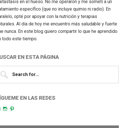
etástasis en el hueso. No me operaron y me sometí a un
atamiento específico (que no incluye quimio ni radio). En
ralelo, opté por apoyar con la nutrición y terapias
aturales. Al día de hoy me encuentro más saludable y fuerte
ue nunca. En este blog quiero compartir lo que he aprendido
n todo este tiempo.
USCAR EN ESTA PÁGINA
earch
...
ÍGUEME EN LAS REDES
Facebook
Instagram
Pinterest