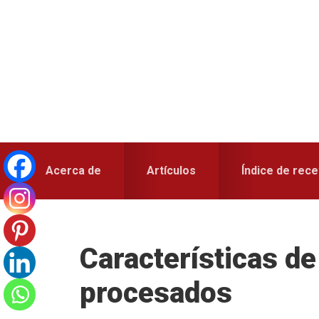
Skip
Skip
Skip
to
to
to
primary
main
primary
navigation
content
sidebar
Acerca de
Artículos
Índice de rece
Características de
procesados