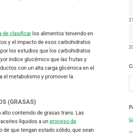
2
de clasificar
los alimentos teniendo en
tos y el impacto de esos carbohidratos
2
e por los estudios que los carbohidratos
or índice glucémico que las frutas y
C
ductos con un alta carga glicémica en el
sa el metabolismo y promover la
C
OS (GRASAS)
P
alto contenido de grasas trans. Las
G
aceites líquidos a un
proceso de
vo de que tengan estado sólido, que sean