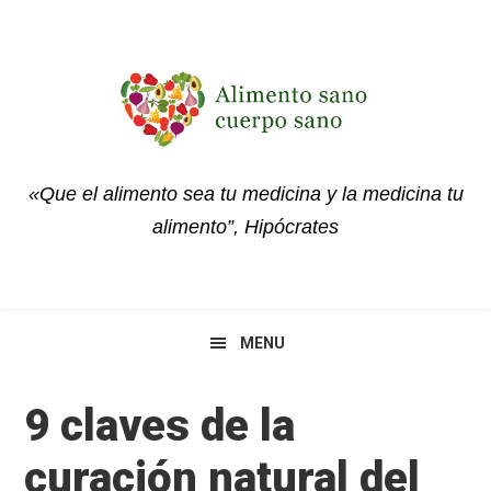
Skip
Skip
Skip
to
to
to
primary
main
primary
navigation
content
sidebar
«Que el alimento sea tu medicina y la medicina tu
alimento”, Hipócrates
MENU
9 claves de la
curación natural del