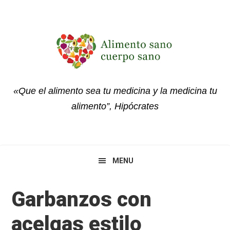
Skip
Skip
Skip
to
to
to
primary
main
primary
navigation
content
sidebar
«Que el alimento sea tu medicina y la medicina tu
alimento”, Hipócrates
MENU
Garbanzos con
acelgas estilo