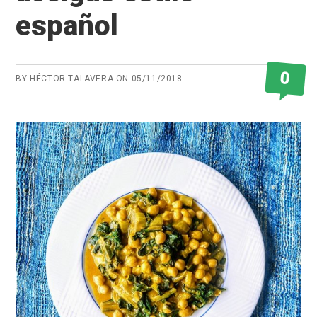
español
0
BY
HÉCTOR TALAVERA
ON
05/11/2018