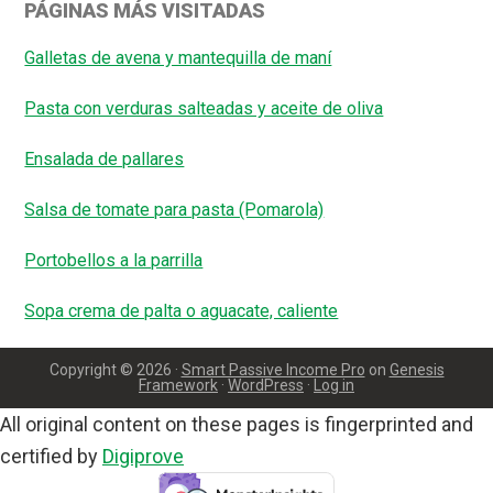
PÁGINAS MÁS VISITADAS
Galletas de avena y mantequilla de maní
Pasta con verduras salteadas y aceite de oliva
Ensalada de pallares
Salsa de tomate para pasta (Pomarola)
Portobellos a la parrilla
Sopa crema de palta o aguacate, caliente
Copyright © 2026 ·
Smart Passive Income Pro
on
Genesis
Framework
·
WordPress
·
Log in
All original content on these pages is fingerprinted and
certified by
Digiprove