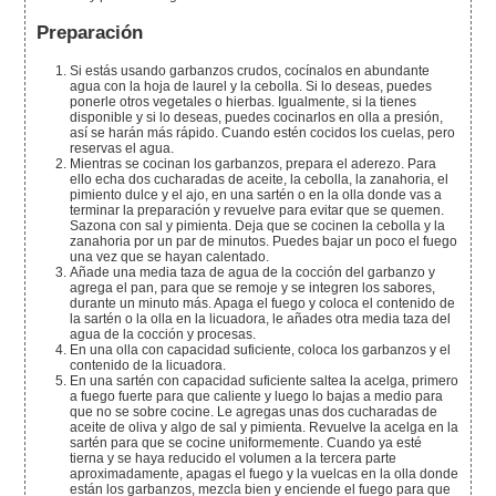
Preparación
Si estás usando garbanzos crudos, cocínalos en abundante
agua con la hoja de laurel y la cebolla. Si lo deseas, puedes
ponerle otros vegetales o hierbas. Igualmente, si la tienes
disponible y si lo deseas, puedes cocinarlos en olla a presión,
así se harán más rápido. Cuando estén cocidos los cuelas, pero
reservas el agua.
Mientras se cocinan los garbanzos, prepara el aderezo. Para
ello echa dos cucharadas de aceite, la cebolla, la zanahoria, el
pimiento dulce y el ajo, en una sartén o en la olla donde vas a
terminar la preparación y revuelve para evitar que se quemen.
Sazona con sal y pimienta. Deja que se cocinen la cebolla y la
zanahoria por un par de minutos. Puedes bajar un poco el fuego
una vez que se hayan calentado.
Añade una media taza de agua de la cocción del garbanzo y
agrega el pan, para que se remoje y se integren los sabores,
durante un minuto más. Apaga el fuego y coloca el contenido de
la sartén o la olla en la licuadora, le añades otra media taza del
agua de la cocción y procesas.
En una olla con capacidad suficiente, coloca los garbanzos y el
contenido de la licuadora.
En una sartén con capacidad suficiente saltea la acelga, primero
a fuego fuerte para que caliente y luego lo bajas a medio para
que no se sobre cocine. Le agregas unas dos cucharadas de
aceite de oliva y algo de sal y pimienta. Revuelve la acelga en la
sartén para que se cocine uniformemente. Cuando ya esté
tierna y se haya reducido el volumen a la tercera parte
aproximadamente, apagas el fuego y la vuelcas en la olla donde
están los garbanzos, mezcla bien y enciende el fuego para que