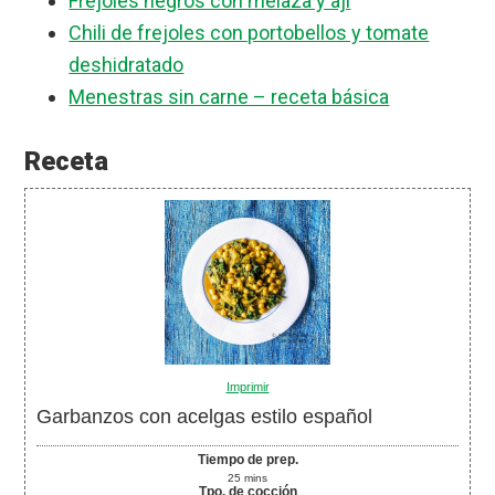
Frejoles negros con melaza y ají
Chili de frejoles con portobellos y tomate
deshidratado
Menestras sin carne – receta básica
Receta
Imprimir
Garbanzos con acelgas estilo español
Tiempo de prep.
25
mins
Tpo. de cocción