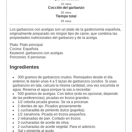
10
mins
Cocción del garbanzo
30
mins
Tiempo total
35
mins
Los garbanzos con acelgas son un plato de la gastronomía española,
originalmente preparado sin ningún tipo de carne, que combina las
propiedades nutricionales del garbanzo y de la acelga.
Plato:
Plato principal
Cocina:
Española
Keyword:
garbanzos con acelgas
Porciones
:
6
personas
Ingredientes
300
gramos
de garbanzos crudos.
Remojados desde el día
anterior, te darán unas 4 a 5 tazas de garbanzos cocidos. Si usas
garbanzos en lata, calcula la misma cantidad, una vez escurrida el
agua. Reserva el agua porque la vas a necesitar.
500
gramos
de acelgas.
Con tallos (esto es opcional, depende
de las preferencias), picadas en trozos grandes.
1/2
cebolla picada grueso.
Se va a procesar.
2
dientes
de ajo.
Picados groseramente.
1
cucharadita
de pimiento dulce (paprika).
1/2
zanahoria.
Picada en trozos pequeños.
2
rebanadas
de pan.
Cortado en trozos.
3
cucharadas
de aceite de oliva.
2
cucharadas
de aceite vegetal.
Para el aderezo.
Sal y pimienta al gusto.