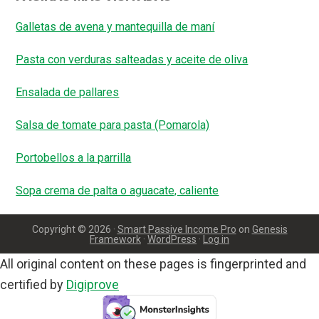
Galletas de avena y mantequilla de maní
Pasta con verduras salteadas y aceite de oliva
Ensalada de pallares
Salsa de tomate para pasta (Pomarola)
Portobellos a la parrilla
Sopa crema de palta o aguacate, caliente
Copyright © 2026 ·
Smart Passive Income Pro
on
Genesis
Framework
·
WordPress
·
Log in
All original content on these pages is fingerprinted and
certified by
Digiprove