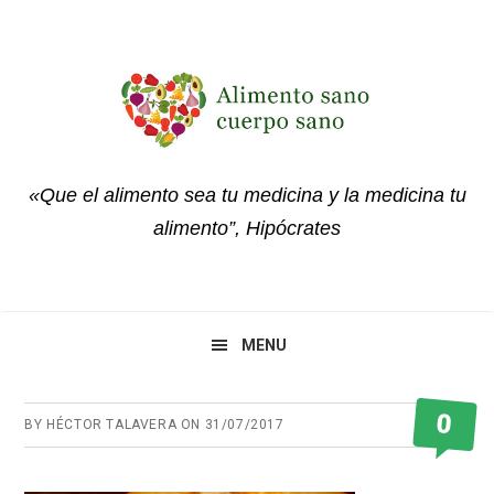
Skip
Skip
Skip
to
to
to
primary
main
primary
navigation
content
sidebar
«Que el alimento sea tu medicina y la medicina tu
alimento”, Hipócrates
MENU
0
BY
HÉCTOR TALAVERA
ON
31/07/2017