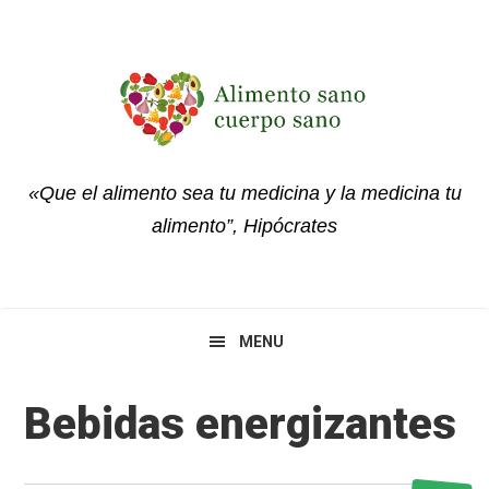
Skip
Skip
Skip
to
to
to
primary
main
primary
navigation
content
sidebar
«Que el alimento sea tu medicina y la medicina tu
alimento”, Hipócrates
MENU
Bebidas energizantes