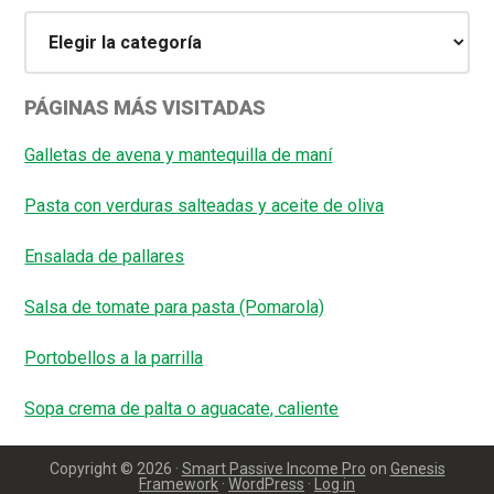
Categorías
PÁGINAS MÁS VISITADAS
Galletas de avena y mantequilla de maní
Pasta con verduras salteadas y aceite de oliva
Ensalada de pallares
Salsa de tomate para pasta (Pomarola)
Portobellos a la parrilla
Sopa crema de palta o aguacate, caliente
Copyright © 2026 ·
Smart Passive Income Pro
on
Genesis
Framework
·
WordPress
·
Log in