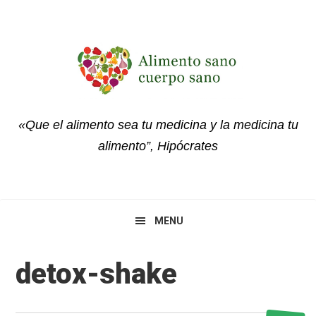
Skip
Skip
Skip
to
to
to
primary
main
primary
navigation
content
sidebar
«Que el alimento sea tu medicina y la medicina tu
alimento”, Hipócrates
MENU
detox-shake