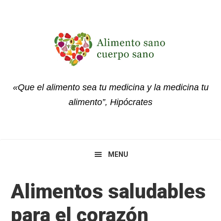
Skip
Skip
Skip
to
to
to
primary
main
primary
navigation
content
sidebar
«Que el alimento sea tu medicina y la medicina tu
alimento”, Hipócrates
MENU
Alimentos saludables
para el corazón