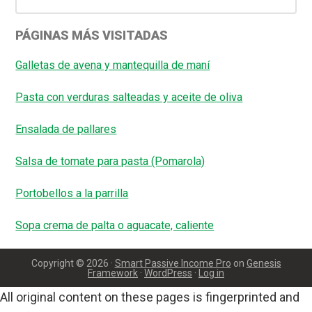
PÁGINAS MÁS VISITADAS
Galletas de avena y mantequilla de maní
Pasta con verduras salteadas y aceite de oliva
Ensalada de pallares
Salsa de tomate para pasta (Pomarola)
Portobellos a la parrilla
Sopa crema de palta o aguacate, caliente
Copyright © 2026 ·
Smart Passive Income Pro
on
Genesis
Framework
·
WordPress
·
Log in
All original content on these pages is fingerprinted and