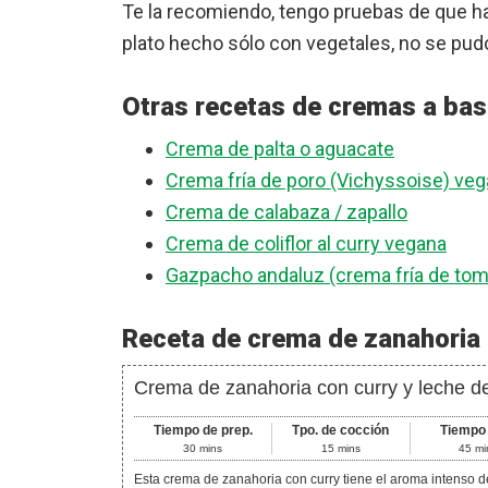
Te la recomiendo, tengo pruebas de que h
plato hecho sólo con vegetales, no se pudo
Otras recetas de cremas a bas
Crema de palta o aguacate
Crema fría de poro (Vichyssoise) ve
Crema de calabaza / zapallo
Crema de coliflor al curry vegana
Gazpacho andaluz (crema fría de tom
Receta de crema de zanahoria 
Crema de zanahoria con curry y leche d
Tiempo de prep.
Tpo. de cocción
Tiempo 
30
mins
15
mins
45
mi
Esta crema de zanahoria con curry tiene el aroma intenso del curry, el dulce de la zanahoria y la cremosidad de la