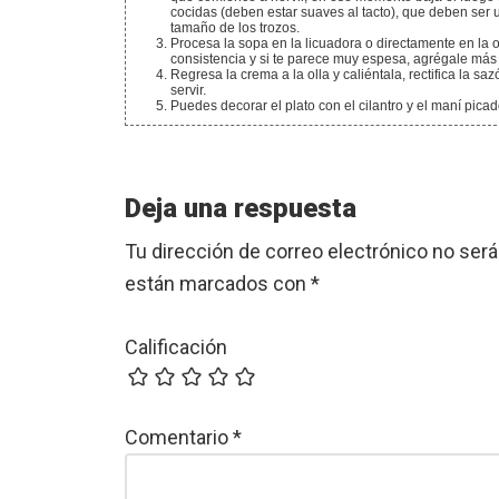
cocidas (deben estar suaves al tacto), que deben ser
tamaño de los trozos.
Procesa la sopa en la licuadora o directamente en la olla, con la ayuda de una batidora de inmersión. Verifica la
consistencia y si te parece muy espesa, agrégale más c
Regresa la crema a la olla y caliéntala, rectifica la sazón y cuando esté caliente nuevamente, estará lista para
servir.
Puedes decorar el plato con el cilantro y el maní pica
Reader
Deja una respuesta
Interactions
Tu dirección de correo electrónico no será
están marcados con
*
Calificación
Comentario
*