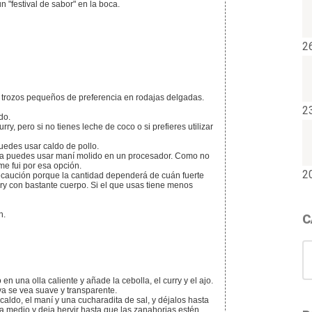
 "festival de sabor" en la boca.
2
trozos pequeños de preferencia en rodajas delgadas.
2
do.
ry, pero si no tienes leche de coco o si prefieres utilizar
uedes usar caldo de pollo.
lla puedes usar maní molido en un procesador. Como no
me fui por esa opción.
2
ecaución porque la cantidad dependerá de cuán fuerte
rry con bastante cuerpo. Si el que usas tiene menos
n.
C
C
en una olla caliente y añade la cebolla, el curry y el ajo.
ya se vea suave y transparente.
a medio y deja hervir hasta que las zanahorias estén