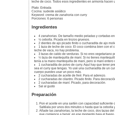
leche de coco. Todos esos ingredientes en armonía hacen un
Plato:
Entrada
Cocina:
sudeste asiático
Keyword:
crema de zanahoria con curry
Porciones
:
6
personas
Ingredientes
4
zanahorias.
De tamaño medio peladas y cortadas en 
½
cebolla.
Picada en trozos gruesos.
2
dientes
de ajo picado finito o cucharadita de ajo moli
1
taza
de leche de coco.
El coco combina bien con el cur
leche de vaca, no hay problema.
3
tazas
de caldo de verduras.
Si no eres vegetariano p
¼
taza
de mantequilla de maní.
Si no tienes mantequi
tenía a la mano mantequilla de maní, pero si maní entero 
1
cucharadita
de polvo de curry.
Aquí hay que tener pr
sea el curry que tengas. Yo usé una cucharadita de un cu
cuerpo puedes usar un poco más.
2
cucharadas
de aceite de freír.
Para el aderezo.
2
cucharadas
de cilantro.
Picado finito. Para decoració
2
cucharadas
de maní.
Picado, para decoración.
Sal al gusto
Preparación
Pon el aceite en una sartén con capacidad suficiente o 
Saltéala por unos dos minutos o hasta que la cebolla 
Añade las zanahorias, la leche de coco, dos tazas del caldo, el maní y una cucharadita de sal, y déjalos hasta
que comience a hervir, en ese momento baja el fuego 