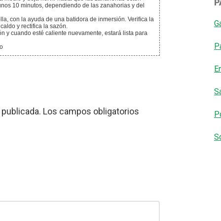
P
 unos 10 minutos, dependiendo de las zanahorias y del
G
aldo y rectifica la sazón.
P
do
E
S
 publicada.
Los campos obligatorios
Po
S