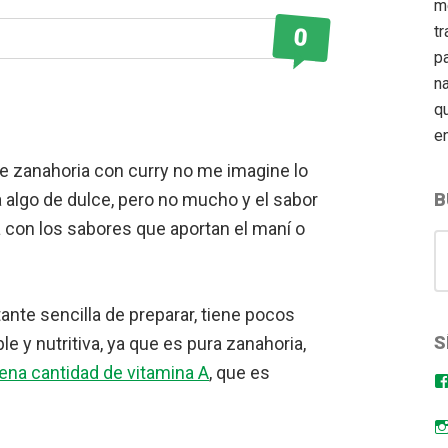
m
tr
0
pa
n
q
e
 zanahoria con curry no me imagine lo
ta algo de dulce, pero no mucho y el sabor
B
con los sabores que aportan el maní o
S
for
nte sencilla de preparar, tiene pocos
S
le y nutritiva, ya que es pura zanahoria,
ena cantidad de vitamina A
, que es