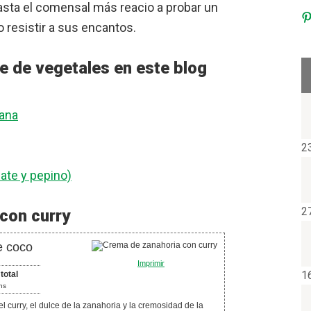
asta el comensal más reacio a probar un
 resistir a sus encantos.
e de vegetales en este blog
gana
2
ate y pepino)
2
con curry
e coco
Imprimir
1
total
ns