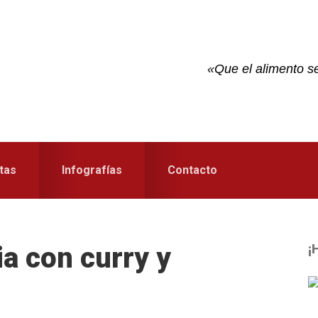
«Que el alimento se
tas
Infografías
Contacto
a con curry y
¡
S