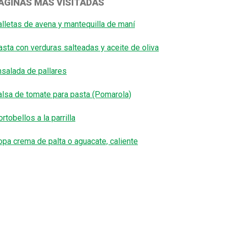
ÁGINAS MÁS VISITADAS
alletas de avena y mantequilla de maní
asta con verduras salteadas y aceite de oliva
nsalada de pallares
alsa de tomate para pasta (Pomarola)
rtobellos a la parrilla
opa crema de palta o aguacate, caliente