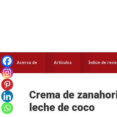
Skip
Skip
Skip
to
to
to
primary
main
primary
navigation
content
sidebar
Acerca de
Artículos
Índice de rece
Crema de zanahori
leche de coco